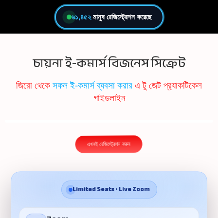
৬১,৪৫২
মানুষ রেজিস্ট্রেশন করেছে
চায়না ই-কমার্স বিজনেস সিক্রেট
জিরো থেকে
সফল ই-কমার্স ব্যবসা করার
এ টু জেট প্র‍্যাকটিকেল
গাইডলাইন
এখনই রেজিস্ট্রেশন করুন
Limited Seats • Live Zoom